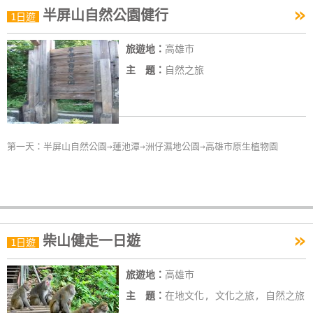
»
半屏山自然公園健行
特
1日遊
色
旅遊地：
高雄市
民
宿
主 題：
自然之旅
全
球
第一天：半屏山自然公園→蓮池潭→洲仔濕地公園→高雄市原生植物園
租
車
網
紅
»
柴山健走一日遊
1日遊
帶
你
旅遊地：
高雄市
玩
主 題：
在地文化, 文化之旅, 自然之旅