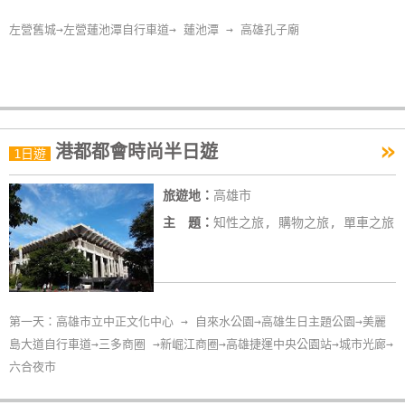
卡
左營舊城→左營蓮池潭自行車道→ 蓮池潭 → 高雄孔子廟
訂
房
請
»
款
港都都會時尚半日遊
1日遊
收
據
旅遊地：
高雄市
主 題：
知性之旅, 購物之旅, 單車之旅
合
作
提
案
第一天：高雄市立中正文化中心 → 自來水公園→高雄生日主題公園→美麗
島大道自行車道→三多商圈 →新崛江商圈→高雄捷運中央公園站→城市光廊→
飯
六合夜市
店
合