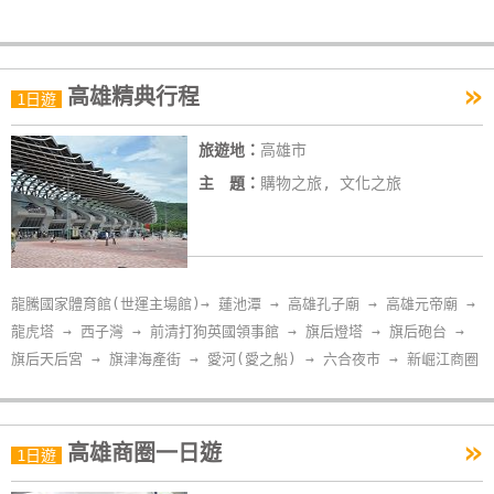
»
高雄精典行程
1日遊
旅遊地：
高雄市
主 題：
購物之旅, 文化之旅
龍騰國家體育館(世運主場館)→ 蓮池潭 → 高雄孔子廟 → 高雄元帝廟 →
龍虎塔 → 西子灣 → 前清打狗英國領事館 → 旗后燈塔 → 旗后砲台 →
旗后天后宮 → 旗津海產街 → 愛河(愛之船) → 六合夜市 → 新崛江商圈
»
高雄商圈一日遊
1日遊