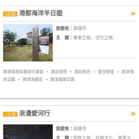
作
»
港都海洋半日遊
1日遊
廠
旅遊地：
高雄市
商
主 題：
單車之旅, 文化之旅
合
作
旅
旗津環島踩風自行車道 → 旗后燈塔 → 旗后砲台 → 星空隧道 → 旗津海
伴
岸公園 → 旗津海產街 → 旗津風車公園
計
劃
»
浪漫愛河行
1日遊
商
品
旅遊地：
高雄市
宣
傳
主 題：
知性之旅, 在地文化, 單車之