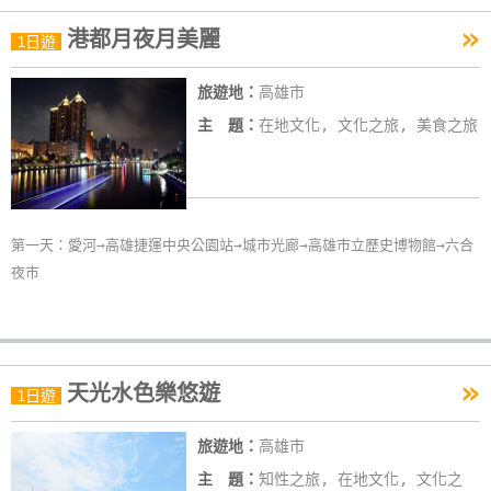
»
港都月夜月美麗
1日遊
旅遊地：
高雄市
主 題：
在地文化, 文化之旅, 美食之旅
第一天：愛河→高雄捷運中央公園站→城市光廊→高雄市立歷史博物館→六合
夜市
»
天光水色樂悠遊
1日遊
旅遊地：
高雄市
主 題：
知性之旅, 在地文化, 文化之