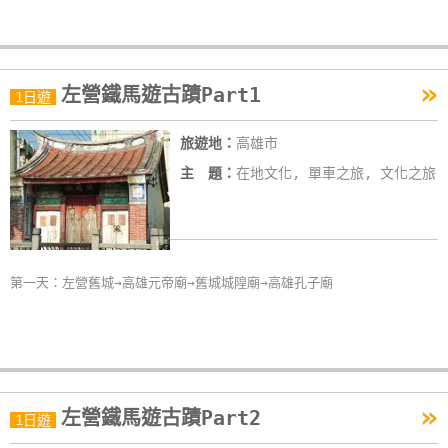
單
管
理
»
左營鐵馬遊古蹟Part1
1日遊
會
旅遊地：
高雄市
員
主 題：
在地文化, 單車之旅, 文化之旅
帳
戶
客
第一天：左營舊城→高雄元帝廟→舊城城隍廟→高雄孔子廟
服
聯
絡
單
»
左營鐵馬遊古蹟Part2
1日遊
Line