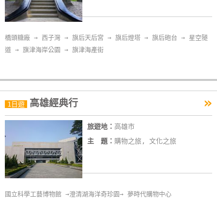
橋頭糖廠 → 西子灣 → 旗后天后宮 → 旗后燈塔 → 旗后砲台 → 星空隧
道 → 旗津海岸公園 → 旗津海產街
»
高雄經典行
1日遊
旅遊地：
高雄市
主 題：
購物之旅, 文化之旅
國立科學工藝博物館 →澄清湖海洋奇珍園→ 夢時代購物中心