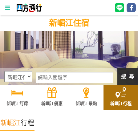
新崛江住宿
四
方
通
行
訂
房
搜 尋
台
灣
訂
新崛江訂房
新崛江優惠
新崛江景點
新崛江行程
房
新崛江
行程
直接跟飯店訂房
HOT