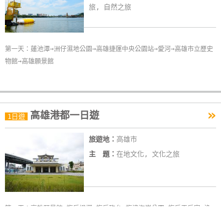
旅, 自然之旅
第一天：蓮池潭→洲仔濕地公園→高雄捷運中央公園站→愛河→高雄市立歷史
物館→高雄願景館
»
高雄港都一日遊
1日遊
旅遊地：
高雄市
主 題：
在地文化, 文化之旅
第一天：高雄願景館→旗后燈塔→旗后砲台→旗津海岸公園→旗后天后宮→漁
人碼頭→香蕉碼頭