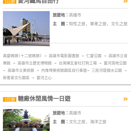
»
愛河鐵馬自由行
1日遊
旅遊地：
高雄市
主 題：
知性之旅, 單車之旅, 文化之旅
真愛碼頭(十二號碼頭) → 高雄市電影圖書館 → 仁愛公園 → 高雄市立音
樂館 → 高雄市立歷史博物館 → 台灣煉瓦會社打狗工場 → 愛河濕地公園
→ 高雄市立美術館 → 內惟埤美術館園區自行車道→ 三民河堤親水公園 →
新客家文化園區 → 愛河之心
»
糖廠休閒風情一日遊
1日遊
旅遊地：
高雄市
主 題：
文化之旅, 海洋之旅