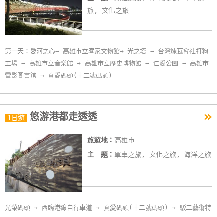
旅, 文化之旅
第一天：愛河之心→ 高雄市立客家文物館→ 光之塔 → 台灣煉瓦會社打狗
工場 → 高雄市立音樂館 → 高雄市立歷史博物館 → 仁愛公園 → 高雄市
電影圖書館 → 真愛碼頭(十二號碼頭)
»
悠游港都走透透
1日遊
旅遊地：
高雄市
主 題：
單車之旅, 文化之旅, 海洋之旅
光榮碼頭 → 西臨港線自行車道 → 真愛碼頭(十二號碼頭) → 駁二藝術特