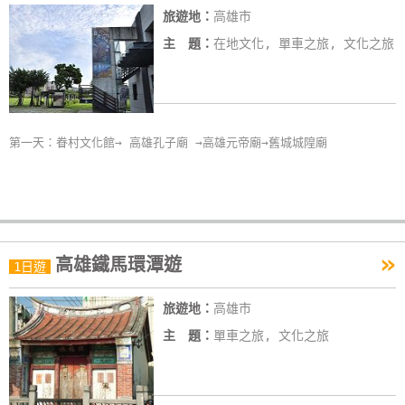
旅遊地：
高雄市
線
上
主 題：
在地文化, 單車之旅, 文化之旅
客
服
第一天：眷村文化館→ 高雄孔子廟 →高雄元帝廟→舊城城隍廟
紅
利
查
詢
»
高雄鐵馬環潭遊
1日遊
訂
房
旅遊地：
高雄市
Q&A
主 題：
單車之旅, 文化之旅
國
旅