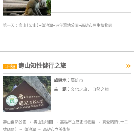
玩
樂
地
第一天：壽山(柴山)→蓮池潭→洲仔濕地公園→高雄市原生植物園
圖
顧
客
服
»
務
壽山知性健行之旅
1日遊
旅遊地：
高雄市
顧
主 題：
文化之旅, 自然之旅
客
滿
意
度
壽山自然公園 → 壽山動物園 → 高雄市立歷史博物館 → 真愛碼頭(十二
號碼頭) → 蓮池潭 → 高雄市立美術館
訂