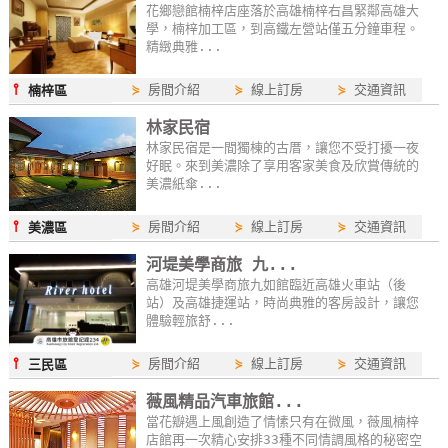
花鄉戀館楠梓店座落於高雄楠梓右昌緊鄰高雄大
學，楠梓加工區，到高鐵左營站僅五分鐘車程。
精緻典雅...
⫯
⋟
房間介紹
⋟
線上訂房
⋟
交通資訊
楠梓區
林家民宿
林家民宿是一間獨棟的古厝，讓您不受打擾一夜
好眠。來到美濃除了享用客家美食及欣賞傳統的
美濃紙傘...
⫯
⋟
房間介紹
⋟
線上訂房
⋟
交通資訊
美濃區
河堤美學商旅 九...
高雄河堤美學商旅九如館臨近高雄火車站（後
站）及高雄捷運站，時尚典雅的客房設計，讓您
體驗輕旅舒...
⫯
⋟
房間介紹
⋟
線上訂房
⋟
交通資訊
三民區
薇風精品汽車旅館...
當花瓣遇上風創造了情愫只有在微風，薇風楠梓
店館再一次精心安排33種不同情調風格的秘密空