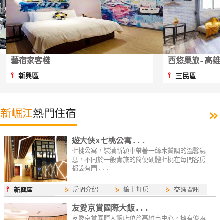
特
色
民
宿
漢來逸居(漢來大...
⫯
前金區
全
球
租
»
新崛江
熱門住宿
車
遊大俠x七桃公寓...
網
七桃公寓，裝潢新穎中帶著一絲木質調的溫馨氣
息，不同於一般青旅的簡便硬體七桃在每間客房
紅
都設有門...
帶
你
⫯
⋟
房間介紹
⋟
線上訂房
⋟
交通資訊
新興區
玩
友愛京賞國際大飯...
友愛京賞國際大飯店位於高雄市中心，擁有優越