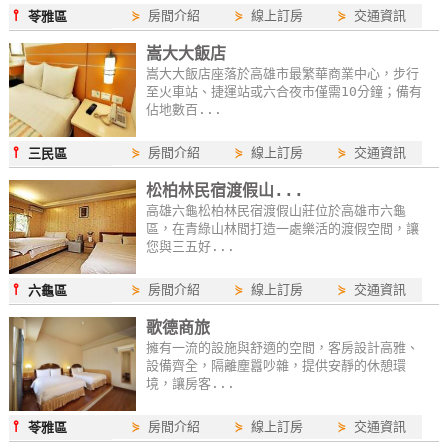
⫯
⋟
房間介紹
⋟
線上訂房
⋟
交通資訊
苓雅區
嵩大大飯店
嵩大大飯店座落於高雄市最繁華商業中心，步行
至火車站、捷運站或六合夜市僅需10分鐘；備有
佔地數百...
⫯
⋟
房間介紹
⋟
線上訂房
⋟
交通資訊
三民區
松柏林民宿渡假山...
高雄六龜松柏林民宿渡假山莊位於高雄市六龜
區，在青綠山林間打造一處樂活的渡假空間，讓
您與三五好...
⫯
⋟
房間介紹
⋟
線上訂房
⋟
交通資訊
六龜區
歌德商旅
擁有一流的設施與舒適的空間，客房設計高雅、
設備齊全，隔離塵囂吵雜，提供安靜的休憩環
境，讓房客...
⫯
⋟
房間介紹
⋟
線上訂房
⋟
交通資訊
苓雅區