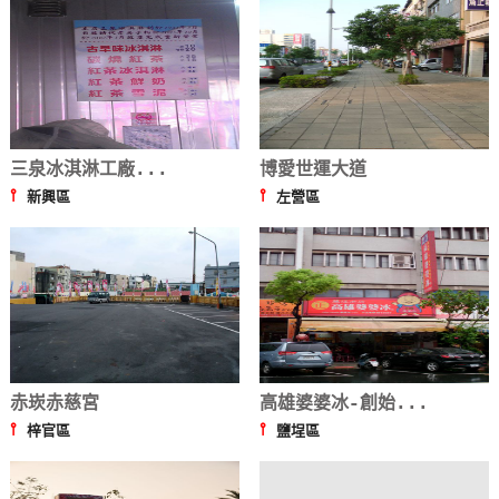
三泉冰淇淋工廠...
博愛世運大道
⫯
⫯
新興區
左營區
赤崁赤慈宮
高雄婆婆冰-創始...
⫯
⫯
梓官區
鹽埕區