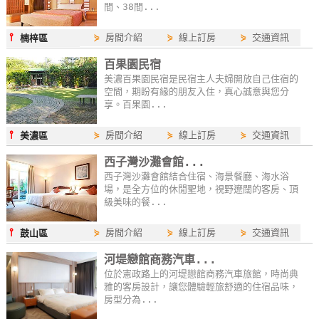
間、38間...
⫯
⋟
房間介紹
⋟
線上訂房
⋟
交通資訊
楠梓區
百果園民宿
美濃百果園民宿是民宿主人夫婦開放自己住宿的
空間，期盼有緣的朋友入住，真心誠意與您分
享。百果園...
⫯
⋟
房間介紹
⋟
線上訂房
⋟
交通資訊
美濃區
西子灣沙灘會館...
西子灣沙灘會館結合住宿、海景餐廳、海水浴
場，是全方位的休閒聖地，視野遼闊的客房、頂
級美味的餐...
⫯
⋟
房間介紹
⋟
線上訂房
⋟
交通資訊
鼓山區
河堤戀館商務汽車...
位於憲政路上的河堤戀館商務汽車旅館，時尚典
雅的客房設計，讓您體驗輕旅舒適的住宿品味，
房型分為...