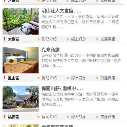
⫯
⋟
房間介紹
⋟
線上訂房
⋟
交通資訊
六龜區
線
明山莊人文會館...
上
明山莊以自然、人文、藝術為基，架構出涵養敬
客
天愛人生命的綠色空間；應和自然環境、四時植
服
物的生長...
⫯
⋟
房間介紹
⋟
線上訂房
⋟
交通資訊
大樹區
紅
克來商旅
利
克來商旅位於鳳山市郊區，館內的精緻客房每間
查
都有可調整式中央空調、20吋HIFI電視機、迷你
冰箱、多...
詢
⫯
⋟
房間介紹
⋟
線上訂房
⋟
交通資訊
鳳山區
訂
梅蘭山莊(南橫中...
房
梅蘭山莊位於南橫中心點，附近景點繁多，還有
Q&A
便利商店及加油服務，只要您來了梅蘭山莊竭誠
為您服務...
⫯
⋟
房間介紹
⋟
線上訂房
⋟
交通資訊
桃源區
國
旅