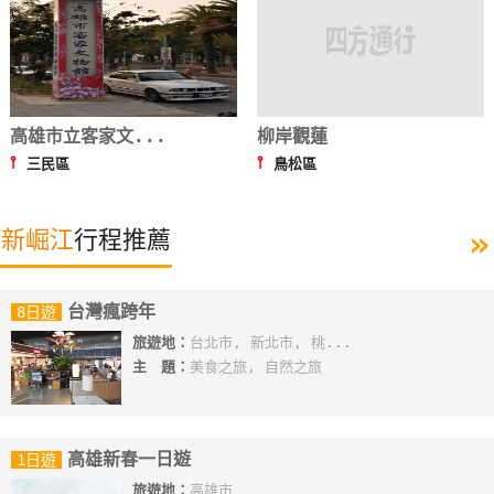
高雄市立客家文...
柳岸觀蓮
⫯
⫯
三民區
鳥松區
»
新崛江
行程推薦
台灣瘋跨年
8日遊
旅遊地：
台北市, 新北市, 桃...
主 題：
美食之旅, 自然之旅
高雄新春一日遊
1日遊
旅遊地：
高雄市