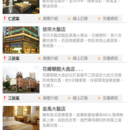
劃別墅型設計，室內SPA、按摩浴缸、蒸氣室、
作
精油泡澡...
⫯
⋟
房間介紹
⋟
線上訂房
⋟
交通資訊
仁武區
廠
信宗大飯店
商
信宗大飯店臨近高雄火車站，交通便利，與六合
合
觀光夜市、百貨商圈緊鄰，附近有柴山風景區、
美術館、...
作
⫯
⋟
房間介紹
⋟
線上訂房
⋟
交通資訊
三民區
旅
花鄉戀館大昌店...
伴
花鄉戀館大昌店位於高雄市三民區近九如交流道
計
的地理位置，約5分鐘車程，住宿環境宜靜宜動，
交通方...
劃
⫯
⋟
房間介紹
⋟
線上訂房
⋟
交通資訊
三民區
商
金馬大飯店
品
擁有各式高雅套房，設備新穎並備有ADSL寬頻無
線上網、自助洗衣等，我們秉持親切的待客之道
宣
及最完善...
傳