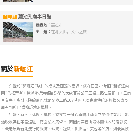
蓮池孔廟半日遊
1日遊
旅遊地：
高雄市
主 題：
在地文化, 文化之旅
關於
新崛江
有鑑於“舊崛江”以往的成功及面臨的衰退，就在民國77年間“新崛江商
圈”的拓荒者，選擇鄰近港都最熱鬧的大統百貨公司五福二路仁智街口，三商
百貨旁，奧斯卡院線前也就是文橫二路167巷內，以跳脫傳統的經營來改良
原有"崛江"購物環境的構想。
年輕、新潮、休閒、購物、飲食集一身的新崛江商圈立地條件突出，迅
速吸收其他業者進駐，商圈擴大成型。 商圈內業種由最休閒代表的電影院
、最能展現新潮流行的服飾、珠寶、鐘錶、化妝品、美容等名店、到最具飲