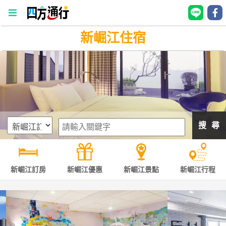
新崛江住宿
四
方
通
行
訂
房
搜 尋
台
灣
訂
新崛江訂房
新崛江優惠
新崛江景點
新崛江行程
房
直接跟飯店訂房
HOT