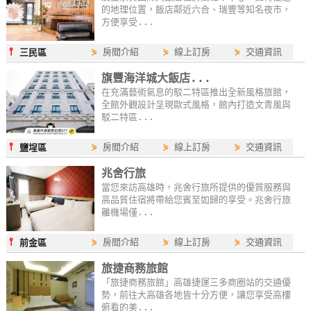
的地理位置，飯店鄰近六合、瑞豐等知名夜市，
玩
方便享受...
樂
地
⫯
⋟
房間介紹
⋟
線上訂房
⋟
交通資訊
三民區
圖
旗豐海洋城大飯店...
在充滿藝術氣息的駁二特區推出全新風格旅館，
顧
全館外觀設計呈現歐式風格，館內打造文青風與
客
駁二特區...
服
⫯
務
⋟
房間介紹
⋟
線上訂房
⋟
交通資訊
鹽埕區
兆舍行旅
當您來訪高雄時，兆舍行旅所提供的優質服務與
顧
高品質住宿將帶給您賓至如歸的享受。兆舍行旅
客
離機場僅...
滿
⫯
⋟
房間介紹
⋟
線上訂房
⋟
交通資訊
前金區
意
度
旅捷商務旅館
「旅捷商務旅館」高雄捷運三多商圈站的交通優
勢，前往大高雄各地皆十分方便，讓您享受高樓
俯看的美...
訂