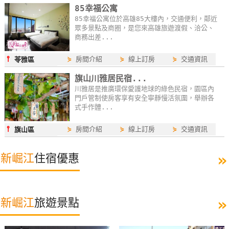
85幸福公寓
85幸福公寓位於高雄85大樓內，交通便利，鄰近
眾多景點及商圈，是您來高雄旅遊渡假、洽公、
商務出差...
⫯
⋟
房間介紹
⋟
線上訂房
⋟
交通資訊
苓雅區
旗山川雅居民宿...
川雅居是推廣環保愛護地球的綠色民宿，園區內
門戶管制使房客享有安全寧靜慢活氛圍，舉辦各
式手作體...
⫯
⋟
房間介紹
⋟
線上訂房
⋟
交通資訊
旗山區
»
新崛江
住宿優惠
»
新崛江
旅遊景點