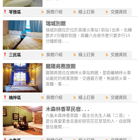
單
⫯
⋟
房間介紹
⋟
線上訂房
⋟
交通資訊
苓雅區
管
理
瑞城別舘
瑞城別舘位於位於高雄火車站(前站)出來，右轉
散步2分鐘即到達，距離六合夜市更只要步行15
分鐘即達...
會
員
⫯
⋟
房間介紹
⋟
線上訂房
⋟
交通資訊
三民區
帳
戶
龍陽商務旅館
龍陽商旅位在楠梓火車站商圈，是距離楠梓火車
站最近的商業旅館，交通最方便，無論搭火車、
高鐵、客...
客
服
⫯
⋟
房間介紹
⋟
線上訂房
⋟
交通資訊
楠梓區
聯
木森林香草民宿...
絡
六龜木森林香草園，園主任先生人稱『二哥』，
單
是位喜愛素食且喜好研究花花草草的人，自部隊
退伍後開...
Line