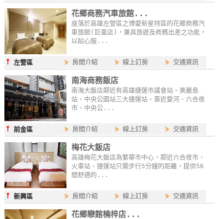
花鄉商務汽車旅館...
座落於高雄左營區之博愛新星特區的花鄉商務汽
車旅館(巨蛋店)，兼具旅遊及商務出差之功能，
以貼心服...
⫯
⋟
房間介紹
⋟
線上訂房
⋟
交通資訊
左營區
南海商務飯店
南海大飯店鄰近有高雄捷運市議會站、美麗島
站、中央公園站三大捷運站、靠近愛河、六合夜
市、中央公...
⫯
⋟
房間介紹
⋟
線上訂房
⋟
交通資訊
前金區
梅花大飯店
高雄梅花大飯店為繁華市中心，鄰近六合夜市、
火車站、捷運站只需步行5分鐘的距離，提供56
間舒適的...
⫯
⋟
房間介紹
⋟
線上訂房
⋟
交通資訊
新興區
花鄉戀館楠梓店...