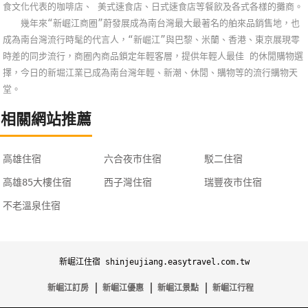
食文化代表的咖啡店、 美式速食店、日式速食店等餐飲及各式各樣的攤商。
幾年來“新崛江商圈”蔚發展成為南台灣最大最著名的舶來品銷售地，也
成為南台灣流行時髦的代言人，“新崛江”與巴黎、米蘭、香港、東京展現零
時差的同步流行，商圈內商品鎖定年輕客層，提供年輕人最佳 的休閒購物選
擇，今日的新堀江業已成為南台灣年輕、新潮、休閒、購物等的流行購物天
堂。
相關網站推薦
高雄住宿
六合夜市住宿
駁二住宿
高雄85大樓住宿
西子灣住宿
瑞豐夜市住宿
不老溫泉住宿
新崛江住宿 shinjeujiang.easytravel.com.tw
新崛江訂房
新崛江優惠
新崛江景點
新崛江行程