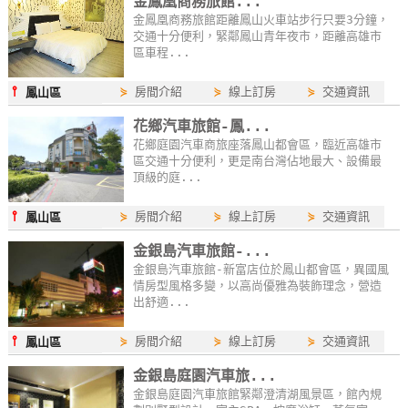
金鳳凰商務旅館...
卡
金鳳凰商務旅館距離鳳山火車站步行只要3分鐘，
交通十分便利，緊鄰鳳山青年夜市，距離高雄市
訂
區車程...
房
⫯
⋟
房間介紹
⋟
線上訂房
⋟
交通資訊
鳳山區
請
花鄉汽車旅館-鳳...
花鄉庭園汽車商旅座落鳳山都會區，臨近高雄市
款
區交通十分便利，更是南台灣佔地最大、設備最
收
頂級的庭...
據
⫯
⋟
房間介紹
⋟
線上訂房
⋟
交通資訊
鳳山區
合
金銀島汽車旅館-...
作
金銀島汽車旅館-新富店位於鳳山都會區，異國風
提
情房型風格多變，以高尚優雅為裝飾理念，營造
案
出舒適...
⫯
⋟
房間介紹
⋟
線上訂房
⋟
交通資訊
鳳山區
飯
金銀島庭園汽車旅...
店
金銀島庭園汽車旅館緊鄰澄清湖風景區，館內規
合