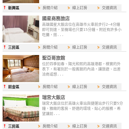
⫯
⋟
房間介紹
⋟
線上訂房
⋟
交通資訊
新興區
國星商務旅店
高雄國星大飯店位在高雄市火車前步行2~4分鐘
即可到達，至機場也只要15分鐘。附近有許多小
吃攤，搭...
⫯
⋟
房間介紹
⋟
線上訂房
⋟
交通資訊
三民區
聖亞哥旅館
位於四季如春、陽光和熙的高雄港都，樸實的外
表下，有著別於一般賓館的內涵，讓旅遊、出差
洽商或想...
⫯
⋟
房間介紹
⋟
線上訂房
⋟
交通資訊
前金區
瑞宮大飯店
瑞宮大飯店位於高雄火車站與捷運站步行只要5分
鐘，雅緻的客房、舒適的環境、貼心的服務，希
望讓前...
⫯
⋟
房間介紹
⋟
線上訂房
⋟
交通資訊
三民區